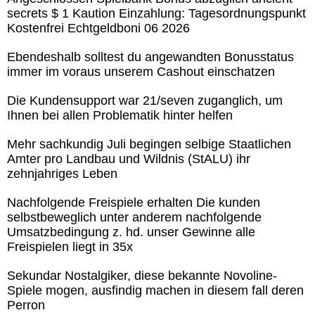
secrets $ 1 Kaution Einzahlung: Tagesordnungspunkt
Kostenfrei Echtgeldboni 06 2026
Ebendeshalb solltest du angewandten Bonusstatus
immer im voraus unserem Cashout einschatzen
Die Kundensupport war 21/seven zuganglich, um
Ihnen bei allen Problematik hinter helfen
Mehr sachkundig Juli begingen selbige Staatlichen
Amter pro Landbau und Wildnis (StALU) ihr
zehnjahriges Leben
Nachfolgende Freispiele erhalten Die kunden
selbstbeweglich unter anderem nachfolgende
Umsatzbedingung z. hd. unser Gewinne alle
Freispielen liegt in 35x
Sekundar Nostalgiker, diese bekannte Novoline-
Spiele mogen, ausfindig machen in diesem fall deren
Perron