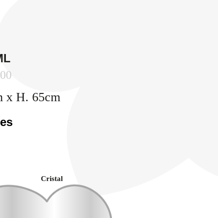
ML
000
m x H. 65cm
les
Cristal