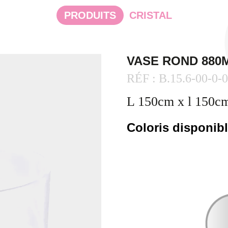
PRODUITS
CRISTAL
VASE ROND 880
RÉF : B.15.6-00-0-
L 150cm x l 150c
Coloris disponib