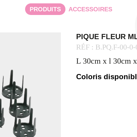
PRODUITS
ACCESSOIRES
PIQUE FLEUR M
RÉF : B.PQ.F-00-0-
L 30cm x l 30cm 
Coloris disponib