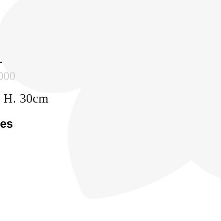
L
000
x H. 30cm
les