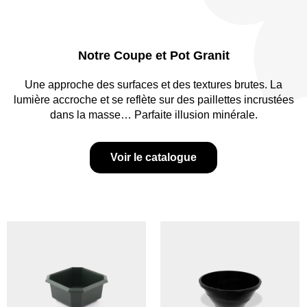
Notre Coupe et Pot Granit
Une approche des surfaces et des textures brutes. La
lumière accroche et se reflète sur des paillettes incrustées
dans la masse… Parfaite illusion minérale.
Voir le catalogue
Ce
Ce
produit
produit
a
a
plusieurs
plusieurs
variations.
variations.
Les
Les